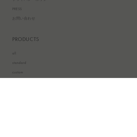
PRESS
お問い合わせ
PRODUCTS
all
standard
custom
国/地域
JPY ¥ | 日本
© 2026,
otnek&ebanat online store
Powered by Shopify