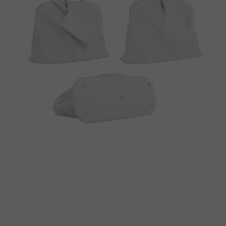
モ
ー
ダ
ル
で
メ
デ
ィ