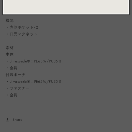
ただけます。
・小物の収納に便利な付属ポーチ付き。
機能
・内側ポケット×2
・口元マグネット
素材
本体-
・ultrasuede®：PE65％/PU35％
・金具
付属ポーチ
・ultrasuede®：PE65％/PU35％
・ファスナー
・金具
Share