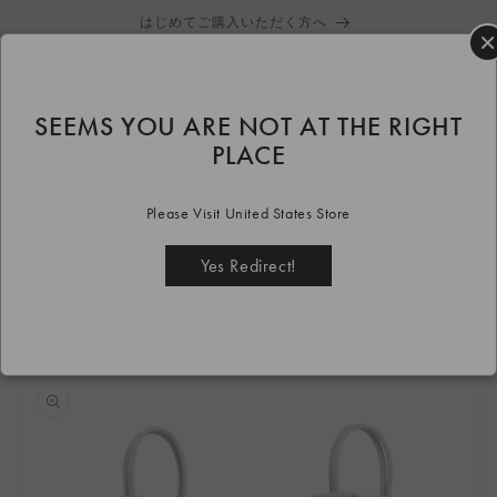
コンテ
はじめてご購入いただく方へ
ンツに
×
進む
カ
ー
ト
SEEMS YOU ARE NOT AT THE RIGHT
HOME
bag
GOULT
custom
GOULT ラージ CUSTOM
PLACE
商品情
報にス
Please Visit United States Store
キップ
Yes Redirect!