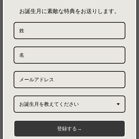
います。価格毎に異なる納品期限を設けており、注文状況
によっては早めに届く場合もございます。
お誕生月に素敵な特典をお送りします。
製品詳細
製品サイズ
素材について
GOULT / グルト【L】
Boston Tote Bag Large Custom / ボストントートバッグ
OE-023020
特徴
・A4サイズ対応。
・ふくら雀という振袖の帯の結びをヒントにしたタックのデザイン
が特徴のボストン型トートバッグ。
お誕生月を教えてください
・中身を整理しやすい、ポケットが内側に2つ。
・底面が直接地面に接地しない為の底鋲付き。
・中ベルトの調整で、シルエットの変更が可能に。
登録する→
・取り外し可能のショルダーストラップで肩掛けとしてもお使いい