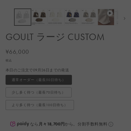
ア
(1)
(2
を
開
く
GOULT ラージ CUSTOM
通
¥66,000
常
税込
価
本日のご注文で09月26日までの発送
格
通常オーダー（最長50日待ち）
少し多く待つ（最長70日待ち）
より多く待つ（最長100日待ち）
なら
月々18,700円
から。分割手数料無料