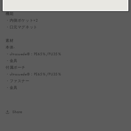
・小物の収納に便利な付属ポーチ付き。
機能
・内側ポケット×2
・口元マグネット
素材
本体-
・ultrasuede®：PE65％/PU35％
・金具
付属ポーチ
・ultrasuede®：PE65％/PU35％
・ファスナー
・金具
Share