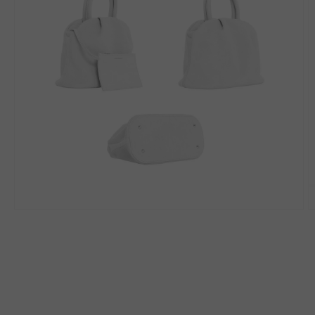
モ
ー
ダ
ル
で
メ
デ
ィ