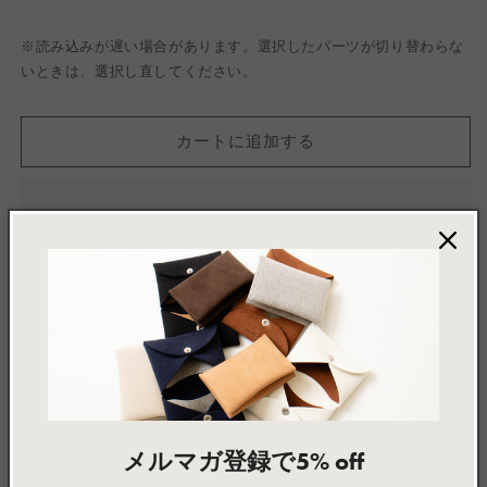
※読み込みが遅い場合があります。選択したパーツが切り替わらな
いときは、選択し直してください。
カートに追加する
お気に入りに追加 / Add to wishlist
Made to Order
メルマガ登録で5% off
この製品は、ご注文をいただいてから一点ずつお作りして