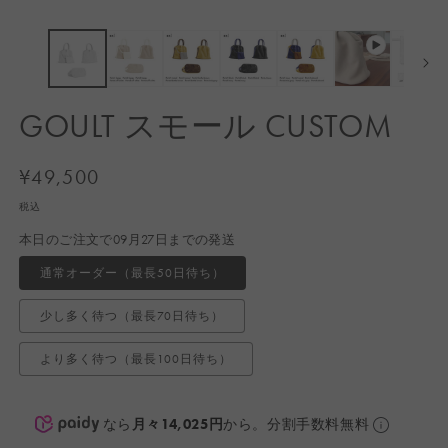
ア
(1)
(2
を
開
く
GOULT スモール CUSTOM
通
¥49,500
常
税込
価
本日のご注文で09月27日までの発送
格
通常オーダー（最長50日待ち）
少し多く待つ（最長70日待ち）
より多く待つ（最長100日待ち）
なら
月々14,025円
から。分割手数料無料