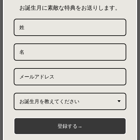
います。価格毎に異なる納品期限を設けており、注文状況
お誕生月に素敵な特典をお送りします。
によっては早めに届く場合もございます。
製品詳細
製品サイズ
素材について
GOULT / グルト【S】
Boston Tote Bag Small Custom / ボストントートバッグ
OE-023019
特徴
・ふくら雀という振袖の帯の結びをヒントにしたタックのデザイン
が特徴のボストン型トートバッグ。
お誕生月を教えてください
・中身を整理しやすい、ポケットが内側に2つ。
・底面が直接地面に接地しない為の底鋲付き。
・中ベルトの調整で、シルエットの変更が可能に。
・取り外し可能のショルダーストラップで肩掛けとしてもお使いい
登録する→
ただけます。