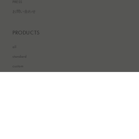
PRESS
お問い合わせ
PRODUCTS
all
standard
custom
国/地域
JPY ¥ | 日本
© 2026,
otnek&ebanat online store
Powered by Shopify