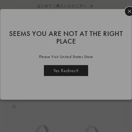
コンテ
はじめてご購入いただく方へ
ンツに
×
進む
カ
ー
ト
SEEMS YOU ARE NOT AT THE RIGHT
HOME
bag
GOULT
custom
GOULT スモール CUSTOM
PLACE
商品情
報にス
Please Visit United States Store
キップ
Yes Redirect!