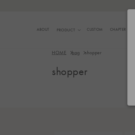
コンテ
ンツに
進む
ABOUT
CUSTOM
CHAPTER
PRODUCT
HOME
bag
shopper
コ
shopper
レ
ク
シ
ョ