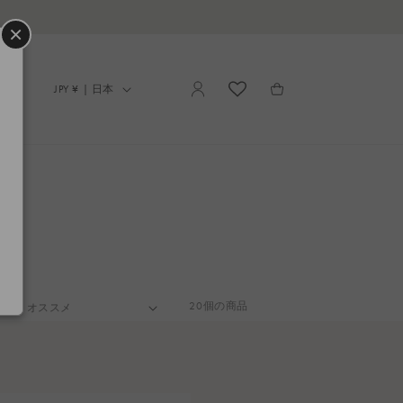
LINEでのお問い合わせはこちら
×
ロ
カ
グ
国
ー
JPY ¥ | 日本
イ
/
ト
ン
地
域
20個の商品
: