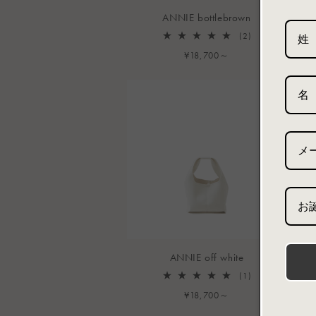
ANNIE bottlebrown
2
(2)
レ
通
¥18,700～
ビ
常
ュ
ー
価
数
格
の
合
計
お
ANNIE off white
1
(1)
レ
通
¥18,700～
ビ
常
ュ