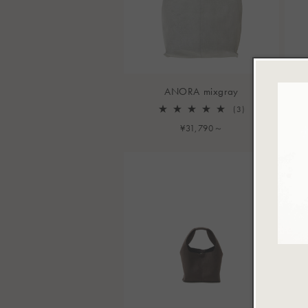
ANORA mixgray
3
(3)
レ
通
¥31,790～
ビ
常
ュ
ー
価
数
格
の
合
計