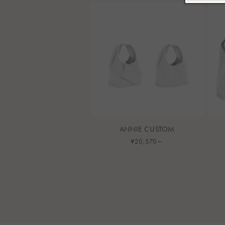
ー
価
数
格
の
合
計
ANNIE CUSTOM
通
¥20,570～
常
価
格