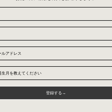
ANNIE Black
ANNIE camel
通
¥18,700～
3
(3)
レ
常
通
¥18,700～
ビ
価
常
ュ
格
ー
価
数
格
の
合
計
誕生月を教えてください
ANNIE mixgray
ANNIE Beige
登録する→
1
2
(1)
(2)
レ
レ
通
¥18,700～
通
¥18,700～
ビ
ビ
常
常
ュ
ュ