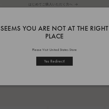
はじめてご購入いただく方へ
JOURNAL
SEEMS YOU ARE NOT AT THE RIGHT
PLACE
Please Visit United States Store
Yes Redirect!
並び替え