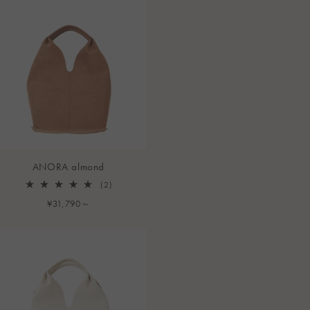
ANORA almond
2
(2)
レ
通
¥31,790～
ビ
常
ュ
ー
価
数
格
の
合
計