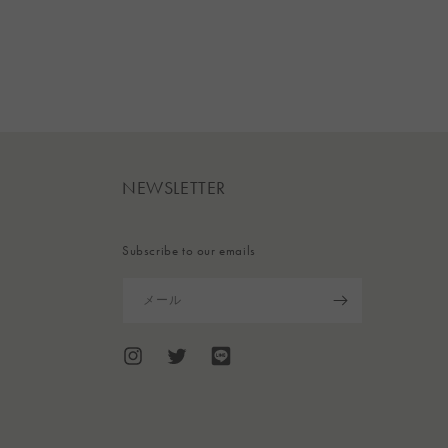
NEWSLETTER
Subscribe to our emails
メール
Instagram
Twitter
Translation
missing:
ja.general.social.links.line