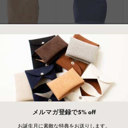
ANORA camel
ANORA navy
1
2
(1)
(2)
レ
レ
通
¥31,790～
通
¥31,790～
ビ
ビ
常
常
ュ
ュ
ー
ー
価
価
数
数
格
格
の
の
合
合
計
計
メルマガ登録で5% off
お誕生月に素敵な特典をお送りします。