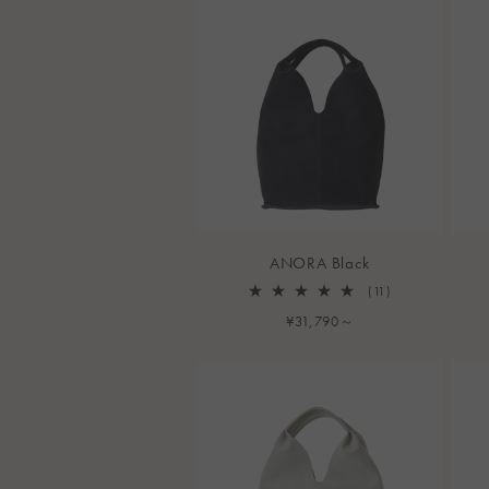
ン
:
ANORA Black
11
(11)
レ
通
¥31,790～
ビ
常
ュ
ー
価
数
格
の
合
計