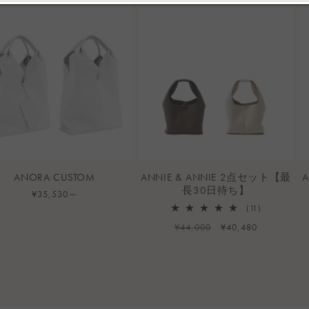
ー
ー
価
価
数
数
格
格
の
の
合
合
計
計
ANORA CUSTOM
ANNIE & ANNIE 2点セット【最
長30日待ち】
通
¥35,530～
常
11
(11)
レ
価
通
¥44,000
セ
¥40,480
ビ
格
常
ー
ュ
ー
価
ル
数
格
価
の
格
合
計