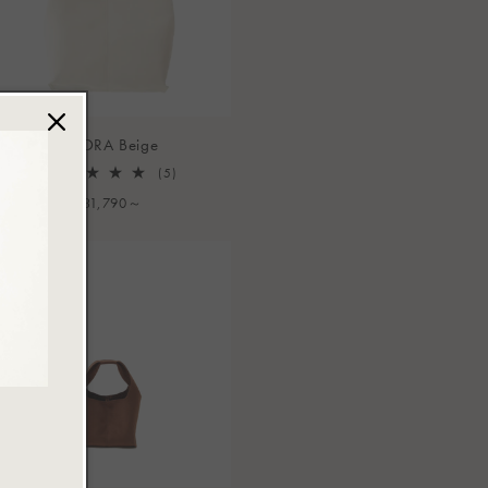
ANORA Beige
5
(5)
レ
通
¥31,790～
ビ
常
ュ
ー
価
数
格
の
合
計