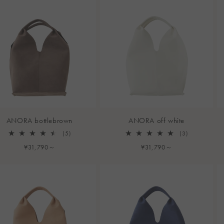
ANORA bottlebrown
ANORA off white
5
3
(5)
(3)
レ
レ
通
¥31,790～
通
¥31,790～
ビ
ビ
常
常
ュ
ュ
ー
ー
価
価
数
数
格
格
の
の
合
合
計
計