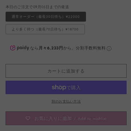
価
本日のご注文で09月05日までの発送
格
通常オーダー（最長30日待ち）¥22000
より多く待つ（最長70日待ち）¥18700
なら
月々6,233円
から。分割手数料無料
カートに追加する
別のお支払い方法
お気に入りに追加 / Add to wishlist