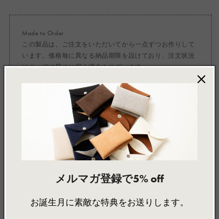
Made to Order
この製品は、ご注文をいただいてから一点ずつお作りして
います。価格毎に異なる納品期限を設けており、注文状況
によっては早めに届く場合もございます。
製品詳細
製品サイズ
素材について
ANNIE / アニー
Mini Shopper Bag / ミニショッパーバッグ
OE-025034
メルマガ登録で5% off
特徴
・ハンドバッグの様な佇まいの、小さなショッパーバッグ。
お誕生月に素敵な特典をお送りします。
・水洗い可能
・バッグ自体の軽さを追求し、あえて内装は何もなしの一枚仕立て