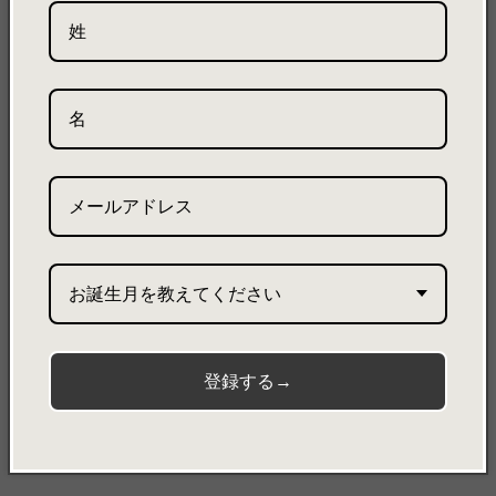
構造。
・スマホや文庫本など、必需品などを入れたお散歩バッグやランチ
バッグ等におすすめ。
・取り外し可能な中敷き付き
・小物の収納に便利な付属ポーチ付き。
機能
・フリーポケット ×1
素材
本体-
お誕生月を教えてください
・ultrasuede®：PE65％/PU35％
・金具
付属ポーチ
登録する→
・ultrasuede®：PE65％/PU35％
・ファスナー
・金具