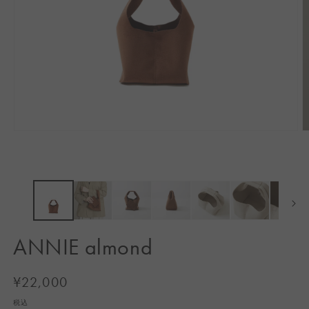
モ
ー
ダ
ル
で
メ
デ
ィ
ア
ANNIE almond
(1)
(2
を
開
通
¥22,000
く
常
税込