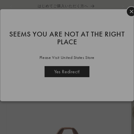
コンテ
はじめてご購入いただく方へ
ンツに
×
進む
カ
ー
ト
SEEMS YOU ARE NOT AT THE RIGHT
HOME
bag
ANNIE
almond
ANNIE almond
PLACE
商品情
報にス
Please Visit United States Store
キップ
Yes Redirect!