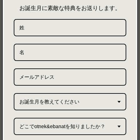
メール
お誕生月に素敵な特典をお送りします。
INFORMATION
ご利用ガイド
SHIPPING
特定商取引法
ご利用規約
プライバシーポリシー
PRESS
お誕生月を教えてください
お問い合わせ
PRODUCTS
どこでotnek&ebanatを知りましたか？
all