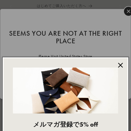
コンテ
はじめてご購入いただく方へ
ンツに
×
進む
カ
ー
ト
SEEMS YOU ARE NOT AT THE RIGHT
PLACE
Column
Please Visit United States Store
Yes Redirect!
NEWSLETTER
メルマガ登録で5% off
Subscribe to our emails