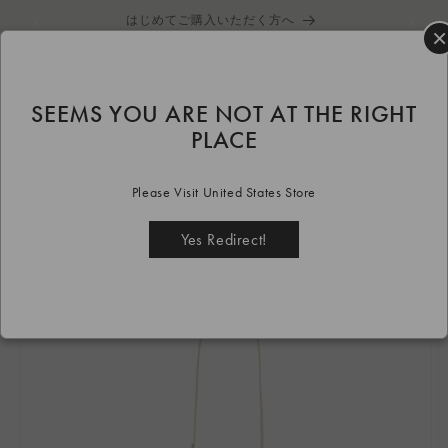
コンテ
はじめてご購入いただく方へ
ンツに
×
進む
カ
ー
ト
SEEMS YOU ARE NOT AT THE RIGHT
HOME
MOSS
beige
MOSS Beige
PLACE
商品情
報にス
Please Visit United States Store
キップ
Yes Redirect!