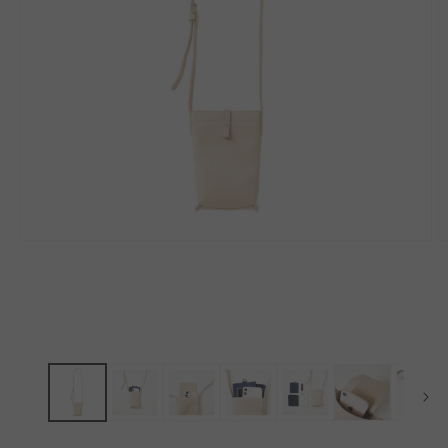
モ
ー
ダ
ル
で
メ
デ
ィ
ア
(1)
(2
を
開