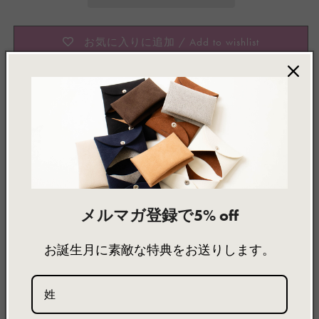
せ
ん
お気に入りに追加 / Add to wishlist
Made to Order
この製品は、ご注文をいただいてから一点ずつお作りして
います。価格毎に異なる納品期限を設けており、注文状況
によっては早めに届く場合もございます。
メルマガ登録で5% off
製品詳細
製品サイズ
素材について
お誕生月に素敵な特典をお送りします。
MOSS / モス
Shoulder pochette Beige / ショルダーポシェット
OE-024022