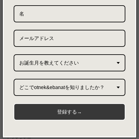
特徴
・
軽くてシンプルなミニショルダーバッグ。
・
スマホなどの小物を入れるのに適したサイズ。
・
ショルダーは調整可能。
・
小物の収納に便利な付属ポーチ付き。
機能
・隠しフラップ×１
お誕生月を教えてください
素材
どこでotnek&ebanatを知りましたか？
本体
・ultrasuede®：PE65％/PU35％
・金具
登録する→
付属ポーチ
・ultrasuede®：PE65％/PU35％
・ファスナー