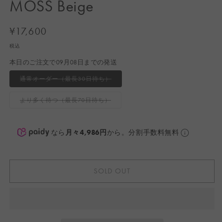
MOSS Beige
く
通
¥17,600
常
税込
価
本日のご注文で09月08日までの発送
格
バ
通常オーダー（最長30日待ち）
リ
エ
ー
バ
より多く待つ（最長70日待ち）
シ
リ
ョ
エ
ン
ー
は
シ
売
ョ
なら
月々4,986円
から。分割手数料無料
り
ン
切
は
れ
売
て
り
い
切
る
れ
か
SOLD OUT
て
販
い
売
る
で
か
き
販
ま
売
せ
で
ん
き
ま