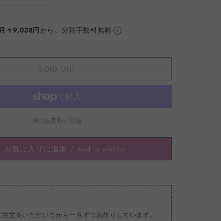
リ
ョ
エ
ン
ー
は
シ
売
ョ
り
月々9,038円
から。分割手数料無料
ン
切
は
れ
売
て
り
い
切
る
れ
か
SOLD OUT
て
販
い
売
る
で
か
き
販
ま
売
せ
で
ん
き
ま
別のお支払い方法
せ
ん
お気に入りに追加 / Add to wishlist
ご注文をいただいてから一点ずつお作りしています。