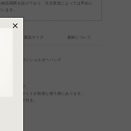
る納品期限を設けており、注文状況によっては早めに
ざいます。
製品サイズ
素材について
ag Small Black / ワンショルダーバッグ
ハンドルバッグ。
とめられるポケットが前側と後ろ側にあります。
利な付属ポーチ付き。