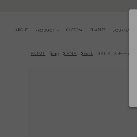
コンテ
ンツに
進む
ABOUT
CUSTOM
CHAPTER
PRODUCT
JOURNAL
HOME
bag
LANA
black
LANA スモール Bl
商品情
報にス
キップ