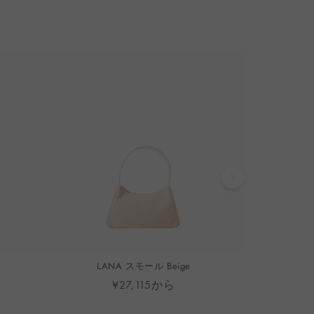
LANA スモール Beige
LANA
¥27,115から