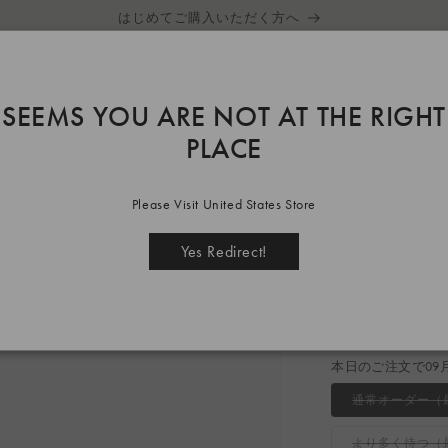
はじめてご購入いただく方へ
SEEMS YOU ARE NOT AT THE RIGHT
PLACE
ack
Please Visit United States Store
LANA 
Yes Redirect!
通
¥31,900
常
税込
価
本日のご注文で09
格
通常オーダー（
より多く待つ（