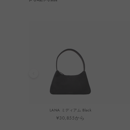
STOM
LANA ミディアム Black
ら
¥30,855から