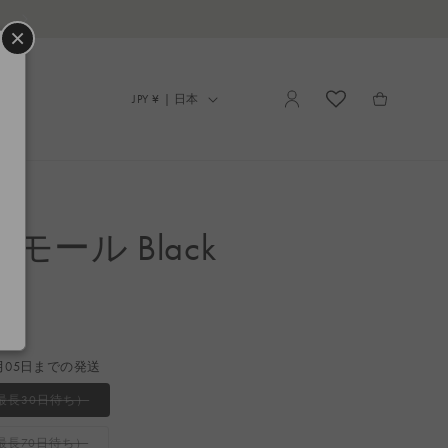
LINEでのお問い合わせはこちら
×
ロ
カ
グ
国
ー
JPY ¥ | 日本
イ
/
ト
ン
地
域
スモール Black
月05日までの発送
バ
最長30日待ち）
リ
エ
ー
バ
最長70日待ち）
シ