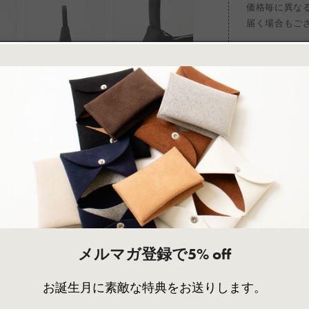
価格毎に異な
届く場合もご
製品詳細
LANA / ラナ【S】
One Shoulder B
OE-023017
特徴
・シンプルなワン
・細かなものをま
・小物の収納に便
メルマガ登録で5% off
機能
・内側ポケット×2
お誕生月に素敵な特典をお送りします。