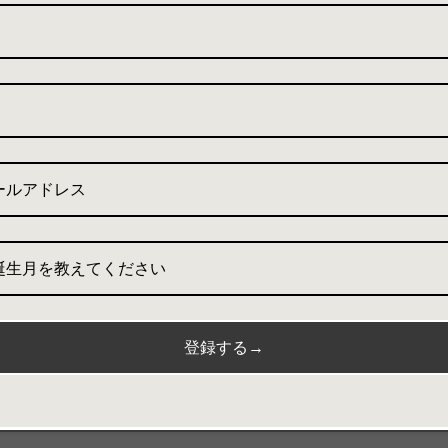
素材
本体-
・ultrasuede®：P
・ファスナー
・金具
付属ポーチ-
・ultrasuede®：P
・ファスナー
・金具
誕生月を教えてください
Share
登録する→