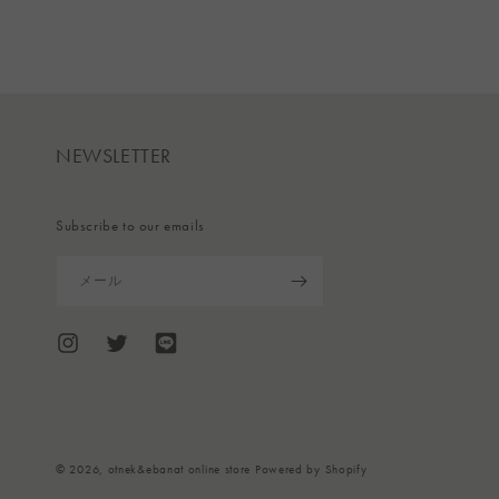
NEWSLETTER
Subscribe to our emails
メール
Instagram
Twitter
Translation
missing:
ja.general.social.links.line
© 2026,
otnek&ebanat online store
Powered by Shopify