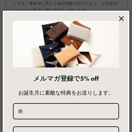
います。価格毎に異なる納品期限を設けており、注文状況
によっては早めに届く場合もございます。
製品詳細
製品サイズ
素材について
LANA / ラナ【S】
One Shoulder Bag Small Beige / ワンショルダーバッグ
OE-023017
メルマガ登録で5% off
特徴
・シンプルなワンハンドルバッグ。
お誕生月に素敵な特典をお送りします。
・細かなものをまとめられるポケットが前側と後ろ側にあります。
・小物の収納に便利な付属ポーチ付き。
機能
・内側ポケット×2