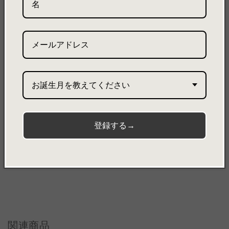
素材
本体-
・ultrasuede®：PE65％/PU35％
・ファスナー
・金具
付属ポーチ-
・ultrasuede®：PE65％/PU35％
お誕生月を教えてください
・ファスナー
・金具
登録する→
Share
関連商品