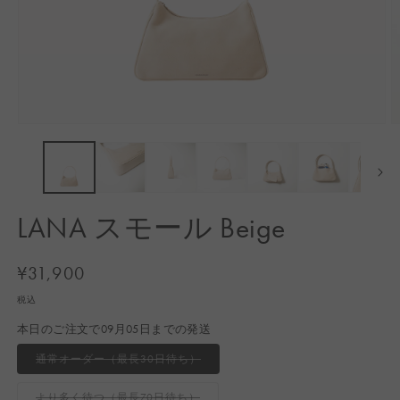
モ
ー
ダ
ル
で
メ
LANA スモール Beige
デ
ィ
ア
通
¥31,900
(1)
(2
常
を
税込
開
価
く
本日のご注文で09月05日までの発送
格
バ
通常オーダー（最長30日待ち）
リ
エ
ー
バ
より多く待つ（最長70日待ち）