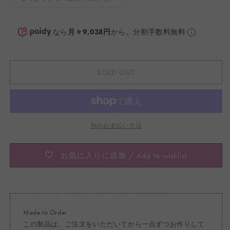
シ
リ
ョ
エ
ン
ー
は
シ
売
ョ
なら
月々9,038円
から。分割手数料無料
り
ン
切
は
れ
売
て
り
い
切
る
れ
か
SOLD OUT
て
販
い
売
る
で
か
き
販
ま
売
せ
で
ん
き
ま
別のお支払い方法
せ
ん
お気に入りに追加 / Add to wishlist
Made to Order
この製品は、ご注文をいただいてから一点ずつお作りして