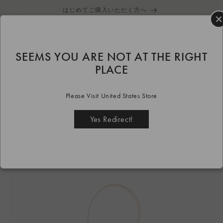
コンテ
はじめてご購入いただく方へ
ンツに
×
進む
カ
ー
ト
SEEMS YOU ARE NOT AT THE RIGHT
HOME
bag
LANA
beige
LANA スモール Beige
PLACE
商品情
報にス
Please Visit United States Store
キップ
Yes Redirect!