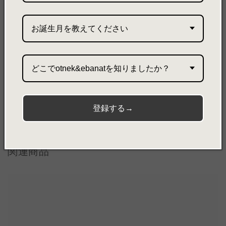
素材
・ultrasuede®：PE65％/PU35％
・金具
お誕生月を教えてください
どこでotnek&ebanatを知りましたか？
Share
登録する→
関連商品