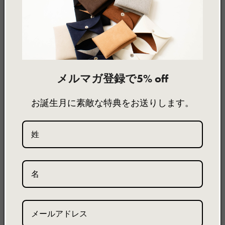
製品詳細
製品サイズ
素材について
Coin Purse
メルマガ登録で5% off
Coin Purse
camel / コインケース
OE-025025
お誕生月に素敵な特典をお送りします。
特徴
・革小物で定番のコインケースを、ブランドらしくウルトラスエー
ドで作りました。
・柔らかな肌触りのコインケースは、ギフトにもおすすめです。
機能
・ポケット×1