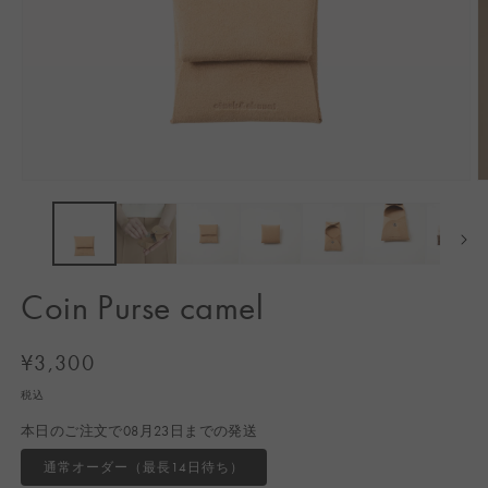
モ
ー
ダ
ル
で
メ
Coin Purse camel
デ
ィ
ア
通
¥3,300
(1)
(2
常
を
税込
開
価
く
本日のご注文で08月23日までの発送
格
通常オーダー（最長14日待ち）