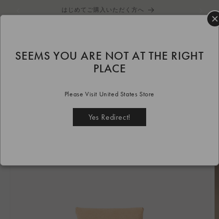
コンテ
はじめてご購入いただく方へ
ンツに
×
進む
カ
ー
ト
SEEMS YOU ARE NOT AT THE RIGHT
HOME
goods
wallet
Coin Purse
camel
PLACE
Coin Purse camel
Please Visit United States Store
商品情
報にス
キップ
Yes Redirect!