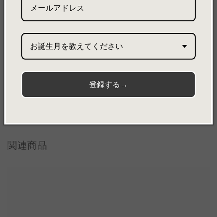
素材
・ultrasuede®：PE65％/PU35％
・金具
お誕生月を教えてください
Share
登録する→
関連商品