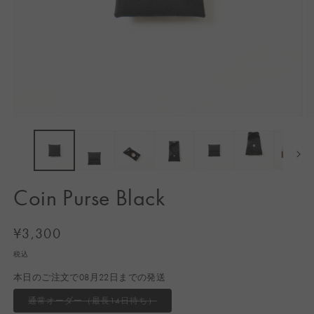
モ
ー
ダ
ル
で
メ
Coin Purse Black
デ
ィ
ア
通
¥3,300
(1)
(2
常
を
税込
開
価
く
本日のご注文で08月22日までの発送
格
バ
通常オーダー（最長14日待ち）
リ