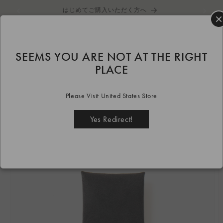
コンテ
はじめてご購入いただく方へ
ンツに
×
進む
カ
ー
ト
SEEMS YOU ARE NOT AT THE RIGHT
HOME
goods
wallet
Coin Purse
black
PLACE
Coin Purse Black
Please Visit United States Store
商品情
報にス
キップ
Yes Redirect!