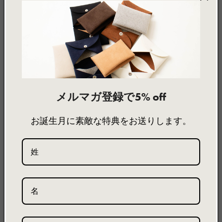
製品詳細
製品サイズ
素材について
Coin Purse
Coin Purse Black / コインケース
OE-025025
メルマガ登録で5% off
お誕生月に素敵な特典をお送りします。
特徴
・革小物で定番のコインケースを、ブランドらしくウルトラスエー
ドで作りました。
・柔らかな肌触りのコインケースは、ギフトにもおすすめです。
機能
・ポケット×1