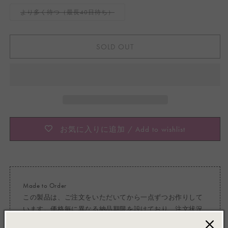
エ
ー
バ
より多く待つ（最長40日待ち）
シ
リ
ョ
エ
ン
ー
は
シ
売
ョ
り
SOLD OUT
ン
切
は
れ
売
て
り
い
切
る
れ
か
て
販
い
売
る
で
か
き
販
ま
売
せ
で
ん
き
お気に入りに追加 / Add to wishlist
ま
せ
ん
Made to Order
この製品は、ご注文をいただいてから一点ずつお作りして
います。価格毎に異なる納品期限を設けており、注文状況
によっては早めに届く場合もございます。