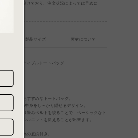
る納品期限を設けており、注文状況によっては早めに
ざいます。
製品サイズ
素材について
ote Bag / コンバーティブルトートバッグ
フィス遣いにおすすめなトートバッグ。
トで、バッグの中身をしっかり隠せるデザイン。
って中心を折り畳みベルトを絞ることで、ベーシックなト
蕾の様な形にシルエットを変えることが出来ます。
中敷き付き。
に接地しない為の底鋲付き。