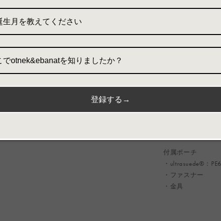
・小物の収納に便
誕生月を教えてください
機能
・内側マチポケット
・口元マグネット
でotnek&ebanatを知りましたか？
素材
本体-
・ultrasuede®：P
登録する→
・金具
・マグネット
付属ポーチ
・ultrasuede®：P
・ファスナー
・金具