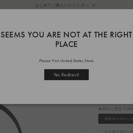
はじめてご購入いただく方へ
SEEMS YOU ARE NOT AT THE RIGHT
PLACE
k
Please Visit United States Store
CAPULL
Yes Redirect!
通
¥57,200
常
税込
価
本日のご注文で09
格
通常オーダー（最
より多く待つ（最