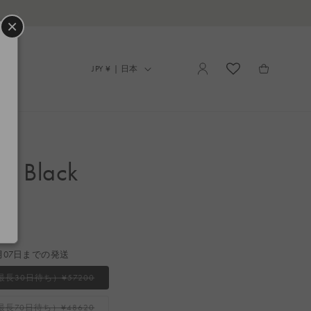
LINEでのお問い合わせはこちら
×
ロ
カ
グ
国
ー
JPY ¥ | 日本
イ
/
ト
ン
地
域
O Black
月07日までの発送
バ
長30日待ち）¥57200
リ
エ
ー
バ
長70日待ち）¥48620
シ