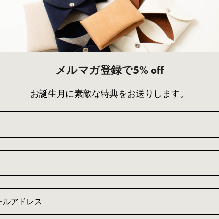
価格毎に異な
届く場合もご
製品詳細
メルマガ登録で5% off
CAPULLO / カプロ
お誕生月に素敵な特典をお送りします。
Convertible T
OE-025030
特徴
・A4サイズ対応
・肩掛け出来るオ
・3つのマグネッ
・マグネットを使
ートバックから、
・取り外し可能な
・底面が直接地面