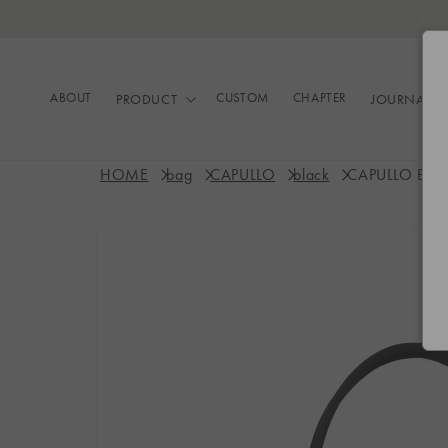
コンテ
ンツに
進む
ABOUT
CUSTOM
CHAPTER
PRODUCT
JOURNAL
HOME
bag
CAPULLO
black
CAPULLO Blac
商品情
報にス
キップ