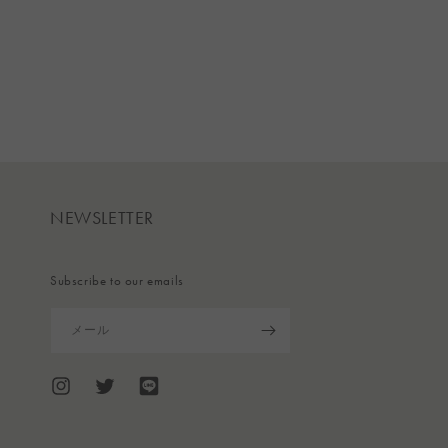
NEWSLETTER
Subscribe to our emails
メール
Instagram
Twitter
Translation
missing:
ja.general.social.links.line