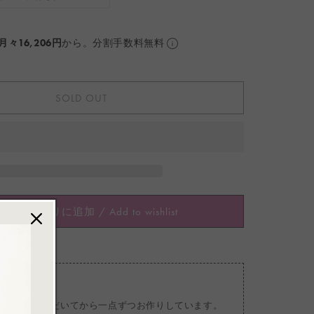
リ
ョ
エ
ン
ー
は
シ
売
ョ
り
月々16,206円
から。分割手数料無料
ン
切
は
れ
売
て
り
い
切
る
れ
か
SOLD OUT
て
販
い
売
る
で
か
き
販
ま
売
せ
で
ん
き
ま
せ
ん
お気に入りに追加 / Add to wishlist
ご注文をいただいてから一点ずつお作りしています。