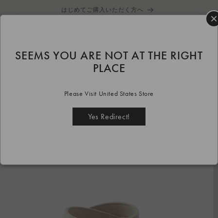
コンテ
はじめてご購入いただく方へ
ンツに
×
進む
カ
ー
ト
SEEMS YOU ARE NOT AT THE RIGHT
HOME
goods
accessory
beige
8 hole belt Beige
PLACE
商品情
報にス
Please Visit United States Store
キップ
Yes Redirect!