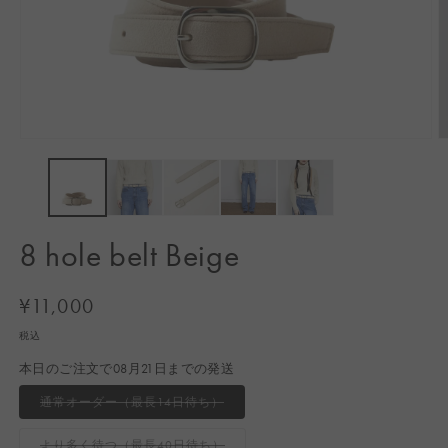
モ
ー
ダ
ル
で
メ
8 hole belt Beige
デ
ィ
ア
通
¥11,000
(1)
(2
常
を
税込
開
価
く
本日のご注文で08月21日までの発送
格
バ
通常オーダー（最長14日待ち）
リ
エ
ー
バ
より多く待つ（最長40日待ち）