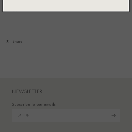
・ultrasuede®：PE65％/PU35％
・金具
Share
NEWSLETTER
Subscribe to our emails
メール