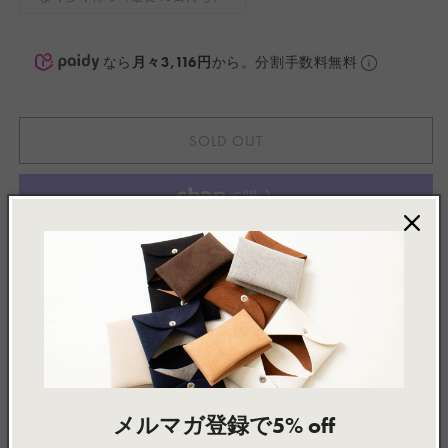
シ
リ
ョ
エ
ン
ー
は
シ
売
ョ
なら
月々3,116円
から。分割手数料無料
り
ン
切
は
れ
売
て
り
い
切
る
れ
か
SOLD OUT
て
販
い
売
る
で
か
き
販
ま
売
せ
で
ん
き
ま
別のお支払い方法
せ
ん
お気に入りに追加 / Add to wishlist
Made to Order
メルマガ登録で5% off
この製品は、ご注文をいただいてから一点ずつお作りして