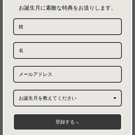
います。価格毎に異なる納品期限を設けており、注文状況
お誕生月に素敵な特典をお送りします。
によっては早めに届く場合もございます。
製品詳細
製品サイズ
素材について
8 hole belt
8 hole belt（Beige）/ 8ホールベルト
OE-025035
特徴
・穴が8つ空いたベルト。
・ウエスト57~93センチまで対応。
お誕生月を教えてください
・ウルトラスエードならではの軽さが特徴。長時間身に着けるもの
だからこそ、軽くて丈夫な仕上がりを目指して作りました。
登録する→
素材
本体-