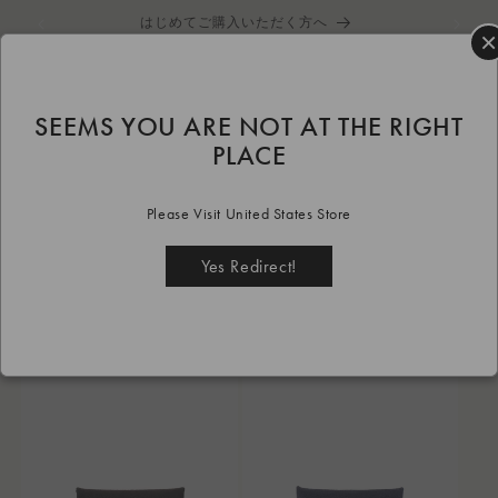
コンテ
はじめてご購入いただく方へ
ンツに
×
進む
カ
ー
ト
SEEMS YOU ARE NOT AT THE RIGHT
HOME
Card case
PLACE
コ
Card case
Please Visit United States Store
レ
Yes Redirect!
絞り込みと並び替え
8個の商品
ク
シ
ョ
ン
: