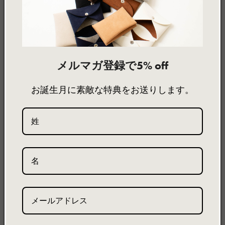
格
格
メルマガ登録で5% off
お誕生月に素敵な特典をお送りします。
Card case camel
Card case bottlebrown
通
¥6,545～
通
¥6,545～
常
常
価
価
格
格