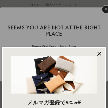
コンテ
はじめてご購入いただく方へ
ンツに
×
進む
カ
ー
ト
SEEMS YOU ARE NOT AT THE RIGHT
PLACE
ALL
Please Visit United States Store
Yes Redirect!
NEWSLETTER
メルマガ登録で5% off
Subscribe to our emails