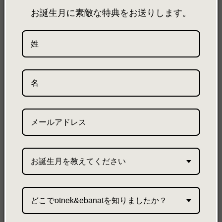
メール
お誕生月に素敵な特典をお送りします。
INFORMATION
ご利用ガイド
SHIPPING
特定商取引法
ご利用規約
プライバシーポリシー
PRESS
お誕生月を教えてください
お問い合わせ
PRODUCTS
どこでotnek&ebanatを知りましたか？
all